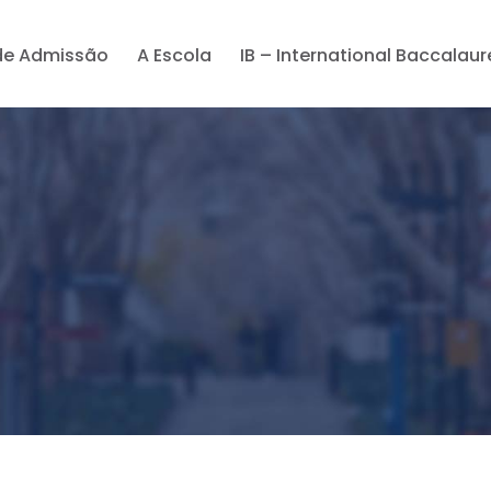
de Admissão
A Escola
IB – International Baccalau