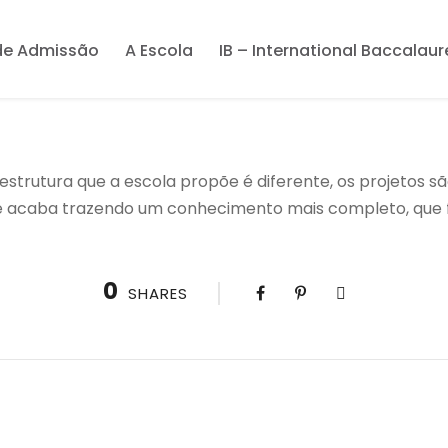
de Admissão
A Escola
IB – International Baccalau
estrutura que a escola propõe é diferente, os projetos s
ue acaba trazendo um conhecimento mais completo, que 
0
SHARES