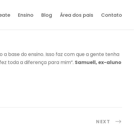
reate
Ensino
Blog
Área dos pais
Contato
ão a base do ensino. Isso faz com que a gente tenha
fez toda a diferença para mim”.
Samuell, ex-aluno
NEXT